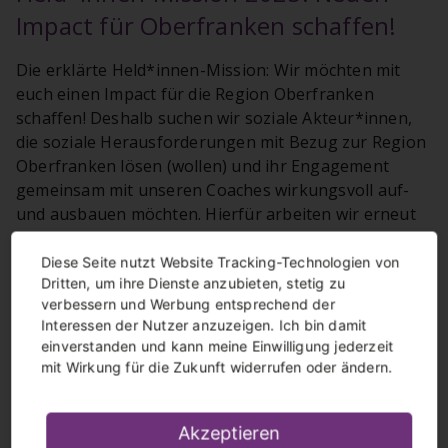
Impact für Oberfranken schaffen!
Die erklärte Held*innen-Mission: Wir möchten mit
euch einen Impact für die Region Oberfranken
schaffen! Deshalb suchen wir soziale Akteur*innen,
die soziale Herausforderungen mit Bezug zur Region
Oberfranken lösen (wollen) und ihr Engagement
gemeinsam mit unseren Coaches wirkungsvoll auf-
und ausbauen möchten. Hierfür arbeiten wir erneut
mit dem
Institut für Entrepreneurship und
Innovation der Universität Bayreuth
zusammen.
Diese Seite nutzt Website Tracking-Technologien von
Dritten, um ihre Dienste anzubieten, stetig zu
verbessern und Werbung entsprechend der
Interessen der Nutzer anzuzeigen. Ich bin damit
einverstanden und kann meine Einwilligung jederzeit
Ihr wollt dabei sein? Hier geht es zu den
mit Wirkung für die Zukunft widerrufen oder ändern.
Ausschreibungsunterlagen:
Helden der Heimat
Akzeptieren