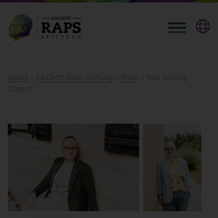
Home
»
Adalbert-Raps-Stiftung
»
Team
» Yola Solveig
Klingel