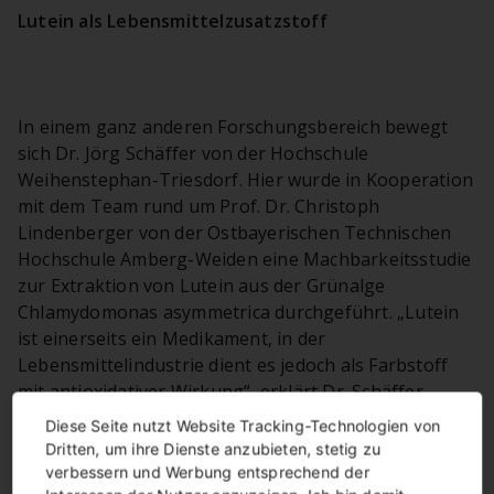
Lutein als Lebensmittelzusatzstoff
In einem ganz anderen Forschungsbereich bewegt
sich Dr. Jörg Schäffer von der Hochschule
Weihenstephan-Triesdorf. Hier wurde in Kooperation
mit dem Team rund um Prof. Dr. Christoph
Lindenberger von der Ostbayerischen Technischen
Hochschule Amberg-Weiden eine Machbarkeitsstudie
zur Extraktion von Lutein aus der Grünalge
Chlamydomonas asymmetrica durchgeführt. „Lutein
ist einerseits ein Medikament, in der
Lebensmittelindustrie dient es jedoch als Farbstoff
mit antioxidativer Wirkung“, erklärt Dr. Schäffer.
Normalerweise wird Lutein aus der
Tagetes erecta
,
Diese Seite nutzt Website Tracking-Technologien von
auch bekannt als Studentenblume, gewonnen. Der
Dritten, um ihre Dienste anzubieten, stetig zu
Nachteil jedoch: „Die Tagetes-Pflanze ist stark von
verbessern und Werbung entsprechend der