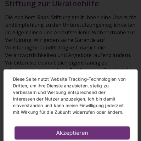
Stiftung zur Ukrainehilfe
Die Adalbert-Raps-Stiftung stellt Ihnen eine Übersicht
undEmpfehlung zu den Unterstützungsmöglichkeiten
im Allgemeinen und Anlaufstellenin Wohnortnähe zur
Verfügung. Wir geben keine Garantie auf
Vollständigkeit undRichtigkeit, da sich die
Verantwortlichkeiten und Angebote laufend ändern.
Wirbitten Sie deshalb sich eigenständig zu
informieren und mit Ihren Behörden vorOrt Kontakt
aufzunehmen. Üblicherwiese sind
Diese Seite nutzt Website Tracking-Technologien von
Koordinierungsbeauftragte fürbürgerschaftliches
Dritten, um ihre Dienste anzubieten, stetig zu
Engagement, Freiwilligenmanger*innen
verbessern und Werbung entsprechend der
Interessen der Nutzer anzuzeigen. Ich bin damit
oderIntegrationslots*innen an den Landratsämtern
einverstanden und kann meine Einwilligung jederzeit
erste Anlaufstellen für die Vermittlungvon
mit Wirkung für die Zukunft widerrufen oder ändern.
Unterstützungsmöglichkeiten.
Empfehlungen zur Ukrainehilfe
Akzeptieren
Kontakte zu regionalen