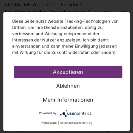
und tlw. internationalen Personen,
Forschungsstellen, Organisationen, Start-ups, …. Und
nicht zu vergessen: Ich bin Teil eines motivierten,
Diese Seite nutzt Website Tracking-Technologien von
sympathischen Teams, dass das Privileg hat in einem
Dritten, um ihre Dienste anzubieten, stetig zu
verbessern und Werbung entsprechend der
modernen Arbeitsumfeld zu wirken.
Interessen der Nutzer anzuzeigen. Ich bin damit
einverstanden und kann meine Einwilligung jederzeit
Diese drei Worte beschreiben mich am besten:
mit Wirkung für die Zukunft widerrufen oder ändern.
aufgeschlossen, interessiert, zuverlässig
Zu bestechen mit:
authentischem Auftreten und
Akzeptieren
guten Argumenten
Ablehnen
Meine Leidenschaften:
Familie und Freunde, Kultur,
Mehr Informationen
Natur, Reisen
Powered by
Was man sonst noch über mich wissen sollte:
Wenn ich die Wahl habe, entscheide ich mich für
Impressum
|
Datenschutzerklärung
grünen Tee anstelle von Kaffee und bevorzuge es mit