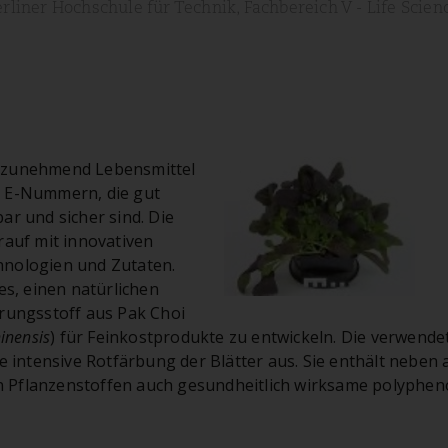
erliner Hochschule für Technik, Fachbereich V - Life Scien
 zunehmend Lebensmittel
d E-Nummern, die gut
ar und sicher sind. Die
rauf mit innovativen
nologien und Zutaten.
es, einen natürlichen
erungsstoff aus Pak Choi
inensis
) für Feinkostprodukte zu entwickeln. Die verwende
e intensive Rotfärbung der Blätter aus. Sie enthält neben 
Pflanzenstoffen auch gesundheitlich wirksame polyphen