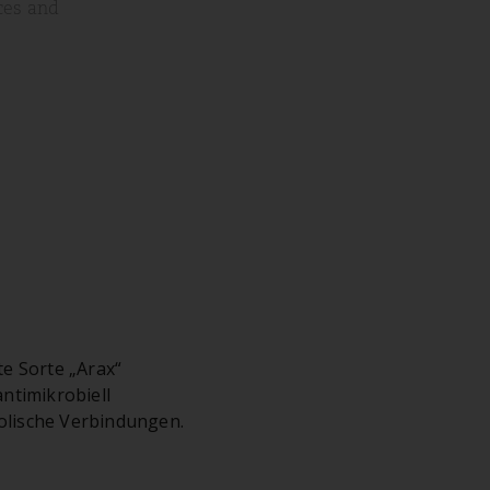
ces and
te Sorte „Arax“
antimikrobiell
olische Verbindungen.