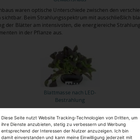
nbaus waren optische Unterschiede zwischen den verschi
 sichtbar. Beim Strahlungsspektrum mit ausschließlich b
ng der Blätter am intensivsten, die energiereiche Strahlun
menten in der Pflanze aus.
Blattmasse nach LED-
Bestrahlung
 Tag nach der Aussaat wurde die Frischmasse bestimmt un
et und pulverisiert. Aus den Pulvern wurden mit verschie
Diese Seite nutzt Website Tracking-Technologien von Dritten, um
ihre Dienste anzubieten, stetig zu verbessern und Werbung
entsprechend der Interessen der Nutzer anzuzeigen. Ich bin
damit einverstanden und kann meine Einwilligung jederzeit mit