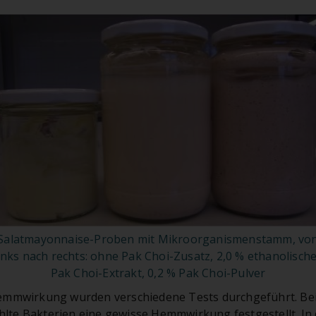
Salatmayonnaise-Proben mit Mikroorganismenstamm, vo
inks nach rechts: ohne Pak Choi-Zusatz, 2,0 % ethanolisch
Pak Choi-Extrakt, 0,2 % Pak Choi-Pulver
emmwirkung wurden verschiedene Tests durchgeführt. Bei
te Bakterien eine gewisse Hemmwirkung festgestellt. In 