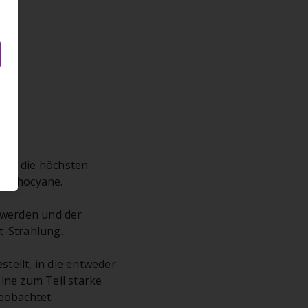
ten die höchsten
–anthocyane.
 werden und der
t-Strahlung.
tellt, in die entweder
ine zum Teil starke
eobachtet.