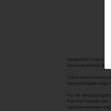
Analytische Untersuch
Konzentrationen der d
Durch einen Dunkelrota
Gesamtpolyphenolgehal
Für die mikrobiologis
Pak Choi-Extrakt oder 
optische Veränderung d