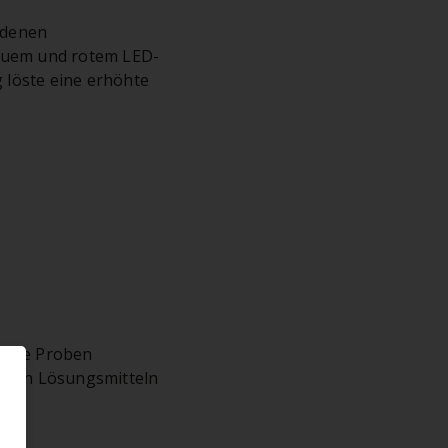
edenen
lauem und rotem LED-
g löste eine erhöhte
d die Proben
denen Lösungsmitteln