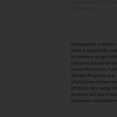
Masterarbeit an der ‍B
Technology
Verbraucher erwarten
ohne Zusatzstoffe un
schmecken, lange haltb
Industrie antwortet da
neuen Prozessen, Tech
Ziel des Projektes war 
pflanzlichen Konservi
(
Brassica rapa subsp. Ch
zeichnet sich durch ein
wirksamen sekundären 