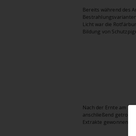
Bereits während des A
Bestrahlungsvarianten
Licht war die Rotfärbu
Bildung von Schutzpig
Nach der Ernte am 28.
anschließend getrockn
Extrakte gewonnen.