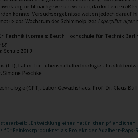
mwirkung nicht nachgewiesen werden, da dort ein Großte
rden konnte. Versuchsergebnisse weisen jedoch darauf hin
stmatrix das Wachstum des Schimmelpilzes
Aspergillus niger
h
r Technik (vormals: Beuth Hochschule für Technik Berlin)
ogy
a Schulz 2019
e (LT), Labor für Lebensmitteltechnologie - Produktentwi
Dr. Simone Peschke
chnologie (GPT), Labor Gewächshaus: Prof. Dr. Claus Bull
erarbeit: „Entwicklung eines natürlichen pflanzlichen
 für Feinkostprodukte“ als Projekt der Adalbert-Raps-St