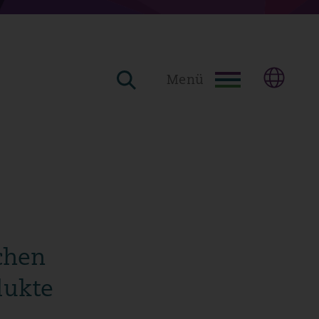
Menü
chen
dukte