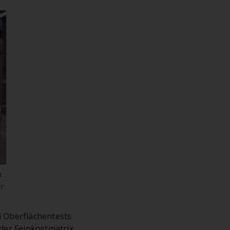
n
er
 Oberflächentests
der Feinkostmatrix