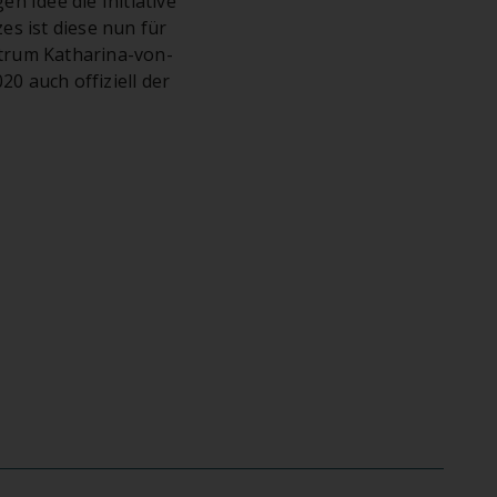
en Idee die Initiative
es ist diese nun für
trum Katharina-von-
0 auch offiziell der