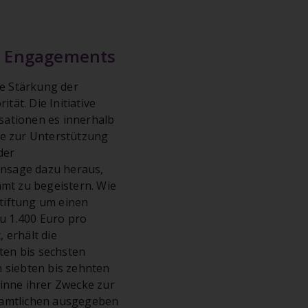
en Engagements
e Stärkung der
tät. Die Initiative
isationen es innerhalb
te zur Unterstützung
der
tansage dazu heraus,
amt zu begeistern. Wie
Stiftung um einen
zu 1.400 Euro pro
 erhält die
ten bis sechsten
 siebten bis zehnten
inne ihrer Zwecke zur
namtlichen ausgegeben