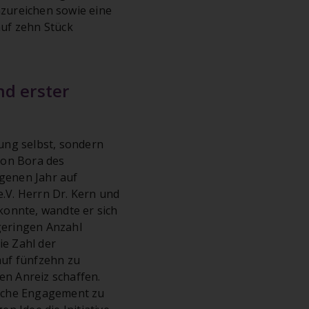
zureichen sowie eine
uf zehn Stück
d erster
tung selbst, sondern
von Bora des
genen Jahr auf
.V. Herrn Dr. Kern und
konnte, wandte er sich
 geringen Anzahl
ie Zahl der
auf fünfzehn zu
en Anreiz schaffen.
tliche Engagement zu