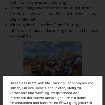
Mehrfach-/Schwerbehinderung
Art des Engagements: ehrenamtlich geführter
Verein, der sich aus einer Elterninitiative heraus
gegründet hat
Wirkungskreis: Standort Stadt Coburg,
Interessierte aus anderen Regionen sind herzlich
willkommen
Diese Seite nutzt Website Tracking-Technologien von
Dritten, um ihre Dienste anzubieten, stetig zu
Richtfest Neues Wohnen
verbessern und Werbung entsprechend der
Coburg e.V.
Interessen der Nutzer anzuzeigen. Ich bin damit
Grund für die Entstehung des inklusiven
einverstanden und kann meine Einwilligung jederzeit