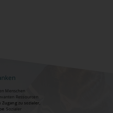
ranken
allen Menschen
levanten Ressourcen
n
Zugang zu sozialer,
abe
. Sozialer