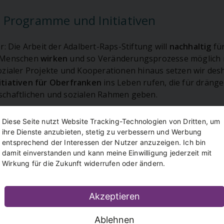
te Programme und Initiativen
r: Die Arbeit der Adalbert-Raps-Stiftung will
nachhaltig
für
e Menschen
wirken
und so Veränderungsprozesse möglich 
ozialer Projekte und Kooperationen hinaus setzen wir des
tiativen für Oberfranken
ins Leben rufen, die für drän
chaftlichen und sozialen Rahmen geben.
Diese Seite nutzt Website Tracking-Technologien von Dritten, um
ihre Dienste anzubieten, stetig zu verbessern und Werbung
entsprechend der Interessen der Nutzer anzuzeigen. Ich bin
damit einverstanden und kann meine Einwilligung jederzeit mit
Wirkung für die Zukunft widerrufen oder ändern.
Akzeptieren
Ablehnen