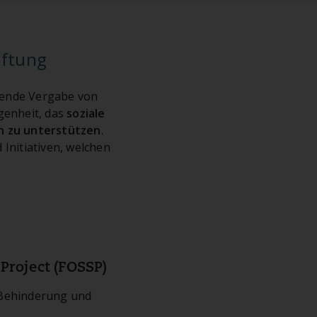
iftung
gende Vergabe von
genheit, das
soziale
n zu unterstützen
.
 Initiativen, welchen
 Project (FOSSP)
Behinderung und