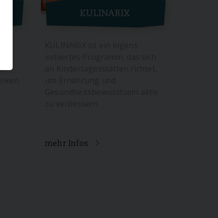
t
KULINARIX
KULINARIX ist ein eigens
initiiertes Programm, das sich
en
an Kindertagesstätten richtet,
nken.
um Ernährung und
Gesundheitsbewusstsein aktiv
zu verbessern.
mehr Infos