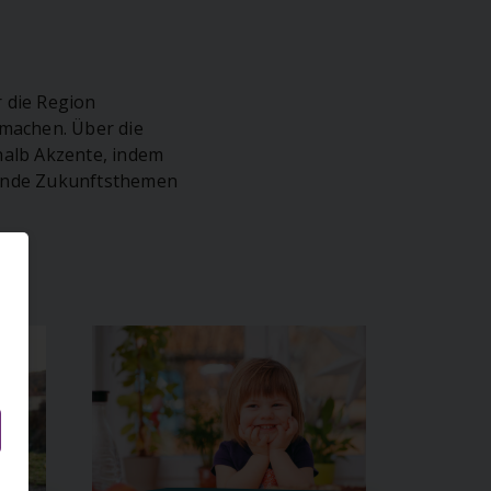
 die Region
machen. Über die
halb Akzente, indem
gende Zukunftsthemen