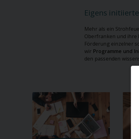
Eigens initiier
Mehr als ein Strohfeue
Oberfranken und ihr
Förderung einzelner s
wir
Programme und Ini
den passenden wissens